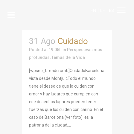
|
|
EN
DE
ES
31 Ago
Cuidado
Posted at 19:05h
in
Perspectivas más
profundas
,
Temas de la Vida
[wpseo_breadcrumb]CuidadoBarcelona
vista desde MontjuicTodo el mundo
tiene el deseo de que lo cuiden con
amor y hay lugares que cumplen con
ese deseoLos lugares pueden tener
fuerzas que los cuiden con cariño. En el
caso de Barcelona (ver foto), es la
patrona de la ciudad,...